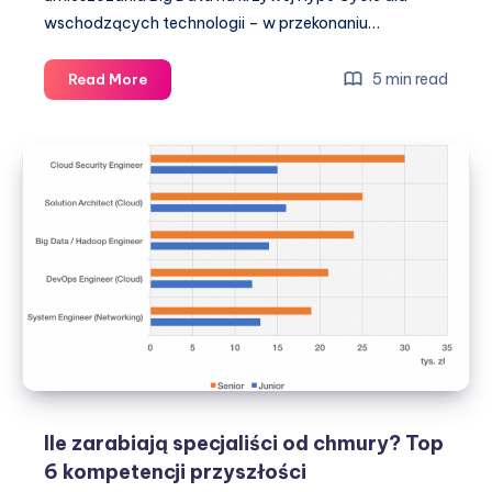
wschodzących technologii – w przekonaniu…
krótka
5 min read
Read More
historia
niespełnionych
oczekiwań
–
Cloud
Forum
Ile zarabiają specjaliści od chmury? Top
6 kompetencji przyszłości