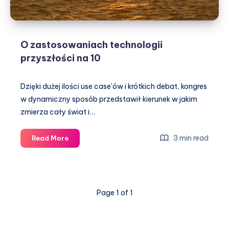
O zastosowaniach technologii
przyszłości na 10
Dzięki dużej ilości use case’ów i krótkich debat, kongres
w dynamiczny sposób przedstawił kierunek w jakim
zmierza cały świat i…
O
3 min read
Read More
zastosowaniach
technologii
przyszłości
na
Page 1 of 1
10