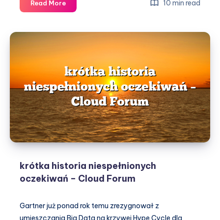
kontrolować
10 min read
Read More
czy
nie
kontrolować?
Wywiad
z
Pawłem
Rzeszucińskim
–
Cloud
krótka historia niespełnionych
oczekiwań – Cloud Forum
Gartner już ponad rok temu zrezygnował z
umieszczania Big Data na krzywej Hype Cycle dla