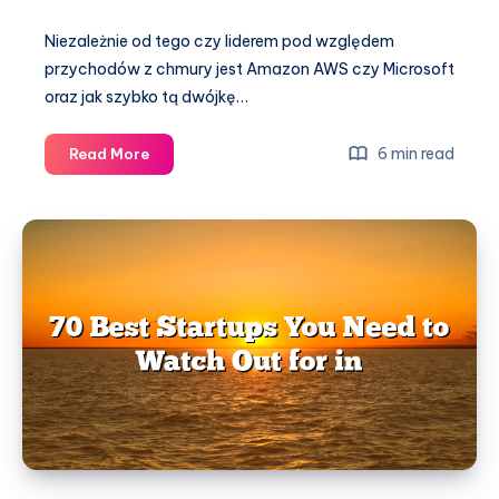
Niezależnie od tego czy liderem pod względem
przychodów z chmury jest Amazon AWS czy Microsoft
oraz jak szybko tą dwójkę…
Ile
6 min read
Read More
zarabiają
specjaliści
od
chmury?
Top
6
kompetencji
przyszłości