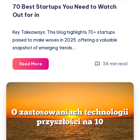
70 Best Startups You Need to Watch
Out for in
Key Takeaways: This blog highlights 70+ startups
poised to make waves in 2025, offering a valuable
snapshot of emerging trends…
70
34 min read
Read More
Best
Startups
You
Need
to
Watch
Out
for
in