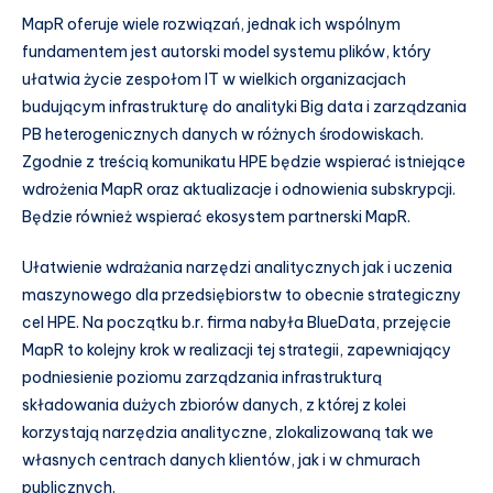
MapR oferuje wiele rozwiązań, jednak ich wspólnym
fundamentem jest autorski model systemu plików, który
ułatwia życie zespołom IT w wielkich organizacjach
budującym infrastrukturę do analityki Big data i zarządzania
PB heterogenicznych danych w różnych środowiskach.
Zgodnie z treścią komunikatu HPE będzie wspierać istniejące
wdrożenia MapR oraz aktualizacje i odnowienia subskrypcji.
Będzie również wspierać ekosystem partnerski MapR.
Ułatwienie wdrażania narzędzi analitycznych jak i uczenia
maszynowego dla przedsiębiorstw to obecnie strategiczny
cel HPE. Na początku b.r. firma nabyła BlueData, przejęcie
MapR to kolejny krok w realizacji tej strategii, zapewniający
podniesienie poziomu zarządzania infrastrukturą
składowania dużych zbiorów danych, z której z kolei
korzystają narzędzia analityczne, zlokalizowaną tak we
własnych centrach danych klientów, jak i w chmurach
publicznych.