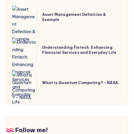
Asset
Asset Management Definition &
Management
Example
Definition
&
Example
Understanding
Understanding Fintech: Enhancing
Fintech:
Financial Services and Everyday Life
Enhancing
Financial
Services
What
and
is
What is Quantum Computing? – NASA
Everyday
Quantum
Life
Computing?
–
NASA
Follow me!