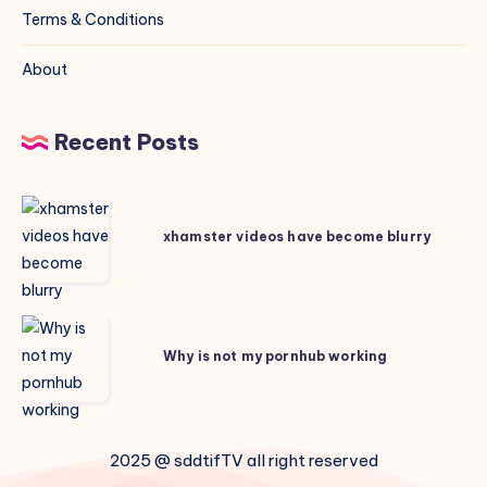
Terms & Conditions
About
Recent Posts
xhamster
videos
xhamster videos have become blurry
have
become
blurry
Why
is
Why is not my pornhub working
not
my
pornhub
2025 @ sddtifTV all right reserved
working