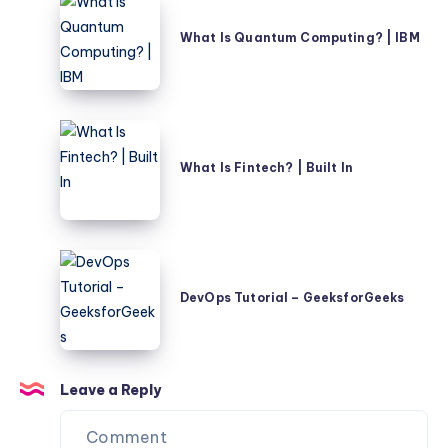
What
Startups
Is
What Is Quantum Computing? | IBM
(2024)
Quantum
Computing?
|
IBM
What
Is
What Is Fintech? | Built In
Fintech?
|
Built
In
DevOps
Tutorial
DevOps Tutorial – GeeksforGeeks
–
GeeksforGeeks
Leave a Reply