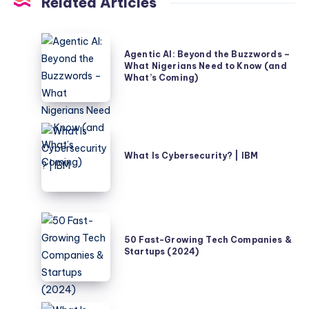
Related Articles
Agentic
Agentic AI: Beyond the Buzzwords –
AI:
What Nigerians Need to Know (and
Beyond
What’s Coming)
the
Buzzwords
–
What
What
Is
What Is Cybersecurity? | IBM
Nigerians
Cybersecurity?
Need
|
to
IBM
Know
50
(and
Fast-
50 Fast-Growing Tech Companies &
What’s
Startups (2024)
Growing
Coming)
Tech
Companies
&